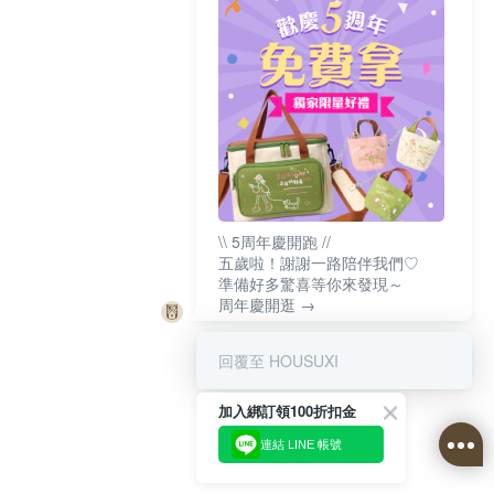
\\ 5周年慶開跑 //
五歲啦！謝謝一路陪伴我們♡
準備好多驚喜等你來發現～
周年慶開逛 →
回覆至 HOUSUXI
加入綁訂領100折扣金
連結 LINE 帳號