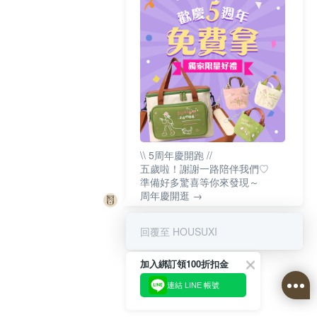
\\ 5周年慶開跑 //
五歲啦！謝謝一路陪伴我們♡
準備好多驚喜等你來發現～
周年慶開逛 →
回覆至 HOUSUXI
加入綁訂領100折扣金
連結 LINE 帳號