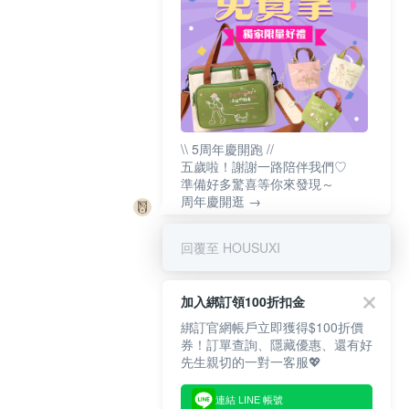
\\ 5周年慶開跑 //
五歲啦！謝謝一路陪伴我們♡
準備好多驚喜等你來發現～
周年慶開逛 →
回覆至 HOUSUXI
加入綁訂領100折扣金
綁訂官網帳戶立即獲得$100折價
券！訂單查詢、隱藏優惠、還有好
先生親切的一對一客服💖
連結 LINE 帳號