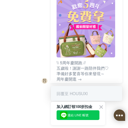
\\ 5周年慶開跑 //
五歲啦！謝謝一路陪伴我們♡
準備好多驚喜等你來發現～
周年慶開逛 →
回覆至 HOUSUXI
加入綁訂領100折扣金
連結 LINE 帳號