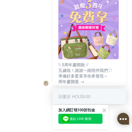
\\ 5周年慶開跑 //
五歲啦！謝謝一路陪伴我們♡
準備好多驚喜等你來發現～
周年慶開逛 →
回覆至 HOUSUXI
加入綁訂領100折扣金
連結 LINE 帳號