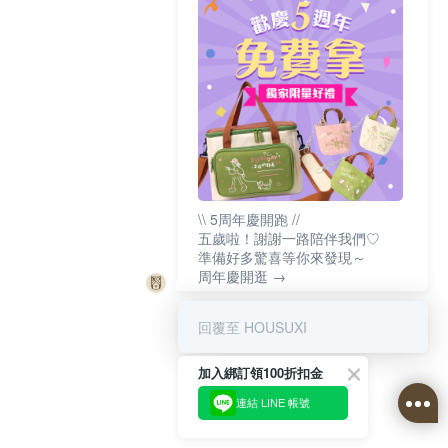
\\ 5周年慶開跑 //
五歲啦！謝謝一路陪伴我們♡
準備好多驚喜等你來發現～
周年慶開逛 →
回覆至 HOUSUXI
加入綁訂領100折扣金
連結 LINE 帳號