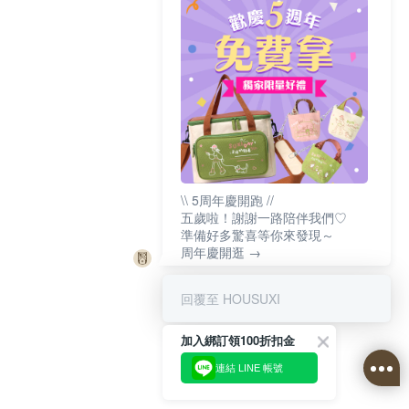
\\ 5周年慶開跑 //
五歲啦！謝謝一路陪伴我們♡
準備好多驚喜等你來發現～
周年慶開逛 →
回覆至 HOUSUXI
加入綁訂領100折扣金
連結 LINE 帳號