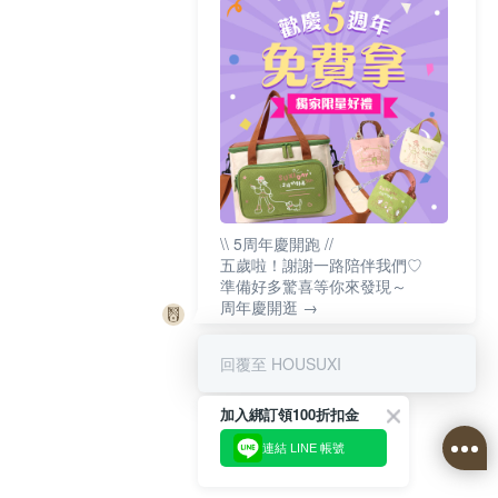
\\ 5周年慶開跑 //
五歲啦！謝謝一路陪伴我們♡
準備好多驚喜等你來發現～
周年慶開逛 →
回覆至 HOUSUXI
加入綁訂領100折扣金
連結 LINE 帳號