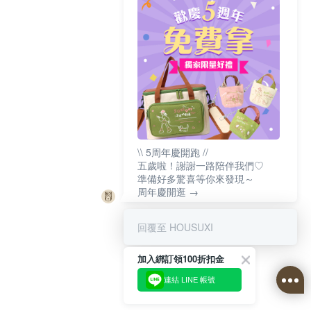
\\ 5周年慶開跑 //
五歲啦！謝謝一路陪伴我們♡
準備好多驚喜等你來發現～
周年慶開逛 →
回覆至 HOUSUXI
加入綁訂領100折扣金
連結 LINE 帳號