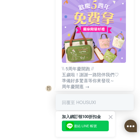
\\ 5周年慶開跑 //
五歲啦！謝謝一路陪伴我們♡
準備好多驚喜等你來發現～
周年慶開逛 →
回覆至 HOUSUXI
加入綁訂領100折扣金
連結 LINE 帳號