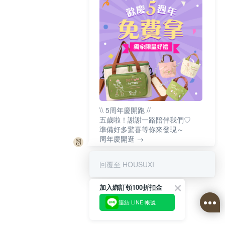
\\ 5周年慶開跑 //
五歲啦！謝謝一路陪伴我們♡
準備好多驚喜等你來發現～
周年慶開逛 →
回覆至 HOUSUXI
加入綁訂領100折扣金
連結 LINE 帳號