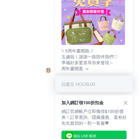
\\ 5周年慶開跑 //
五歲啦！謝謝一路陪伴我們♡
準備好多驚喜等你來發現～
周年慶開逛 →
回覆至 HOUSUXI
加入綁訂領100折扣金
綁訂官網帳戶立即獲得$100折價
券！訂單查詢、隱藏優惠、還有好
先生親切的一對一客服💖
連結 LINE 帳號