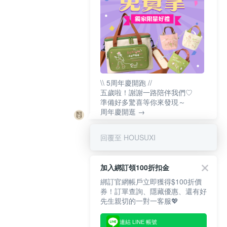
\\ 5周年慶開跑 //
五歲啦！謝謝一路陪伴我們♡
準備好多驚喜等你來發現～
周年慶開逛 →
回覆至 HOUSUXI
加入綁訂領100折扣金
綁訂官網帳戶立即獲得$100折價
券！訂單查詢、隱藏優惠、還有好
先生親切的一對一客服💖
連結 LINE 帳號