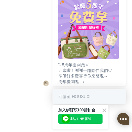
\\ 5周年慶開跑 //
五歲啦！謝謝一路陪伴我們♡
準備好多驚喜等你來發現～
周年慶開逛 →
回覆至 HOUSUXI
加入綁訂領100折扣金
連結 LINE 帳號