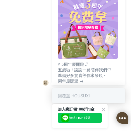
\\ 5周年慶開跑 //
五歲啦！謝謝一路陪伴我們♡
準備好多驚喜等你來發現～
周年慶開逛 →
回覆至 HOUSUXI
加入綁訂領100折扣金
連結 LINE 帳號