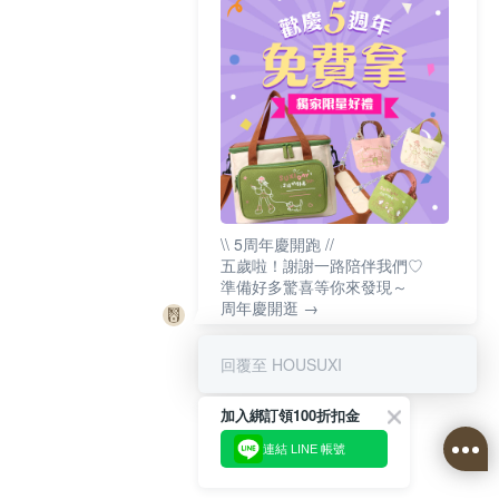
\\ 5周年慶開跑 //
五歲啦！謝謝一路陪伴我們♡
準備好多驚喜等你來發現～
周年慶開逛 →
回覆至 HOUSUXI
加入綁訂領100折扣金
連結 LINE 帳號