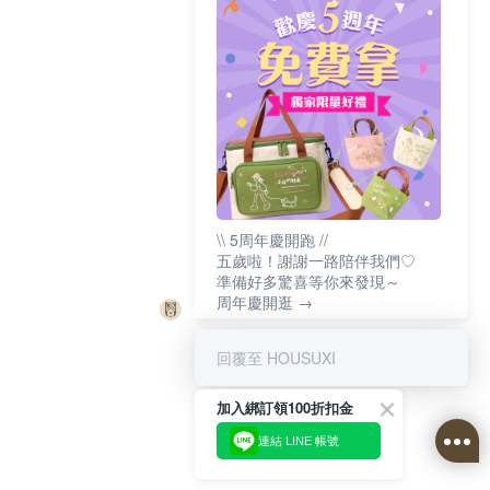
\\ 5周年慶開跑 //
五歲啦！謝謝一路陪伴我們♡
準備好多驚喜等你來發現～
周年慶開逛 →
回覆至 HOUSUXI
加入綁訂領100折扣金
連結 LINE 帳號