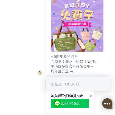
\\ 5周年慶開跑 //
五歲啦！謝謝一路陪伴我們♡
準備好多驚喜等你來發現～
周年慶開逛 →
回覆至 HOUSUXI
加入綁訂領100折扣金
連結 LINE 帳號