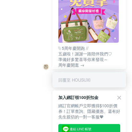
\\ 5周年慶開跑 //
五歲啦！謝謝一路陪伴我們♡
準備好多驚喜等你來發現～
周年慶開逛 →
回覆至 HOUSUXI
加入綁訂領100折扣金
綁訂官網帳戶立即獲得$100折價
券！訂單查詢、隱藏優惠、還有好
先生親切的一對一客服💖
連結 LINE 帳號