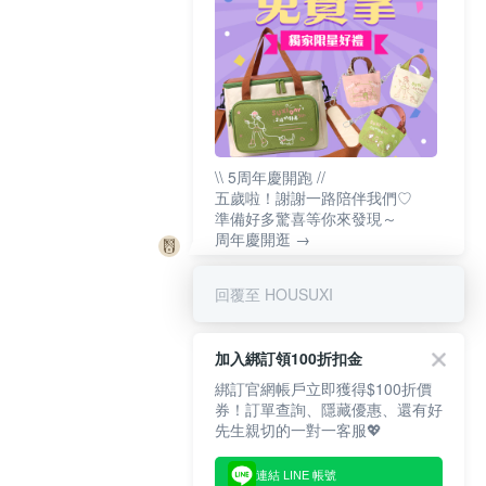
\\ 5周年慶開跑 //
五歲啦！謝謝一路陪伴我們♡
準備好多驚喜等你來發現～
周年慶開逛 →
回覆至 HOUSUXI
加入綁訂領100折扣金
綁訂官網帳戶立即獲得$100折價
券！訂單查詢、隱藏優惠、還有好
先生親切的一對一客服💖
連結 LINE 帳號