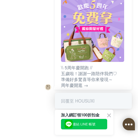
\\ 5周年慶開跑 //
五歲啦！謝謝一路陪伴我們♡
準備好多驚喜等你來發現～
周年慶開逛 →
回覆至 HOUSUXI
加入綁訂領100折扣金
連結 LINE 帳號