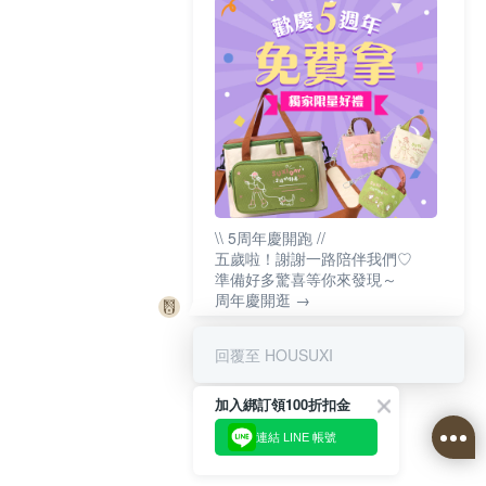
\\ 5周年慶開跑 //
五歲啦！謝謝一路陪伴我們♡
準備好多驚喜等你來發現～
周年慶開逛 →
回覆至 HOUSUXI
加入綁訂領100折扣金
連結 LINE 帳號