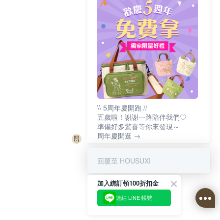
\\ 5周年慶開跑 //
五歲啦！謝謝一路陪伴我們♡
準備好多驚喜等你來發現～
周年慶開逛 →
回覆至 HOUSUXI
加入綁訂領100折扣金
連結 LINE 帳號