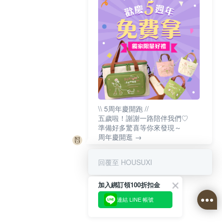
\\ 5周年慶開跑 //
五歲啦！謝謝一路陪伴我們♡
準備好多驚喜等你來發現～
周年慶開逛 →
回覆至 HOUSUXI
加入綁訂領100折扣金
連結 LINE 帳號