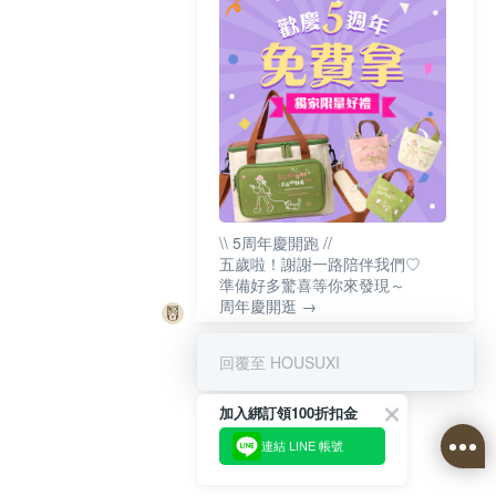
\\ 5周年慶開跑 //
五歲啦！謝謝一路陪伴我們♡
準備好多驚喜等你來發現～
周年慶開逛 →
回覆至 HOUSUXI
加入綁訂領100折扣金
連結 LINE 帳號