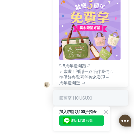
\\ 5周年慶開跑 //
五歲啦！謝謝一路陪伴我們♡
準備好多驚喜等你來發現～
周年慶開逛 →
回覆至 HOUSUXI
加入綁訂領100折扣金
連結 LINE 帳號