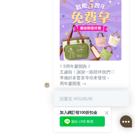
\\ 5周年慶開跑 //
五歲啦！謝謝一路陪伴我們♡
準備好多驚喜等你來發現～
周年慶開逛 →
回覆至 HOUSUXI
加入綁訂領100折扣金
連結 LINE 帳號