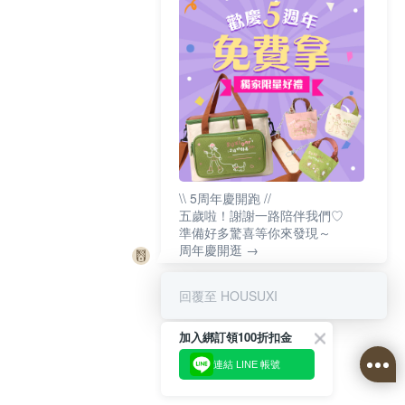
\\ 5周年慶開跑 //
五歲啦！謝謝一路陪伴我們♡
準備好多驚喜等你來發現～
周年慶開逛 →
回覆至 HOUSUXI
加入綁訂領100折扣金
連結 LINE 帳號