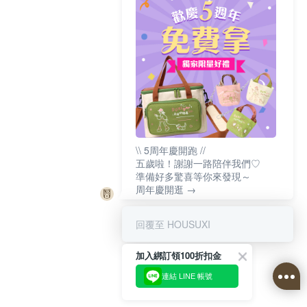
\\ 5周年慶開跑 //
五歲啦！謝謝一路陪伴我們♡
準備好多驚喜等你來發現～
周年慶開逛 →
回覆至 HOUSUXI
加入綁訂領100折扣金
連結 LINE 帳號