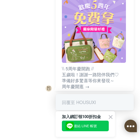
\\ 5周年慶開跑 //
五歲啦！謝謝一路陪伴我們♡
準備好多驚喜等你來發現～
周年慶開逛 →
回覆至 HOUSUXI
加入綁訂領100折扣金
連結 LINE 帳號