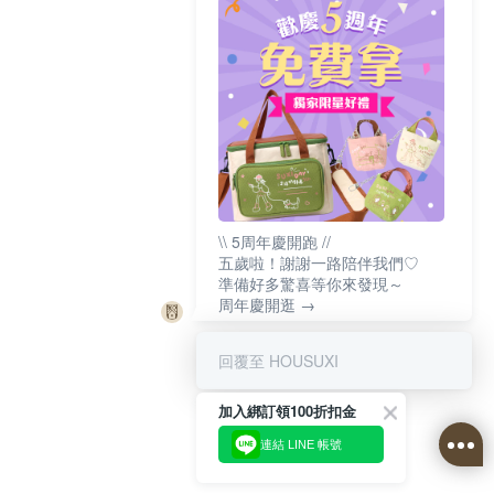
\\ 5周年慶開跑 //
五歲啦！謝謝一路陪伴我們♡
準備好多驚喜等你來發現～
周年慶開逛 →
回覆至 HOUSUXI
加入綁訂領100折扣金
連結 LINE 帳號