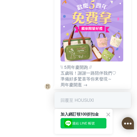
\\ 5周年慶開跑 //
五歲啦！謝謝一路陪伴我們♡
準備好多驚喜等你來發現～
周年慶開逛 →
回覆至 HOUSUXI
加入綁訂領100折扣金
連結 LINE 帳號