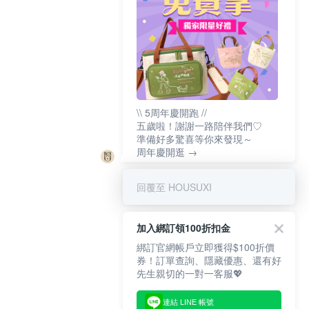
\\ 5周年慶開跑 //
五歲啦！謝謝一路陪伴我們♡
準備好多驚喜等你來發現～
周年慶開逛 →
回覆至 HOUSUXI
加入綁訂領100折扣金
綁訂官網帳戶立即獲得$100折價
券！訂單查詢、隱藏優惠、還有好
先生親切的一對一客服💖
連結 LINE 帳號