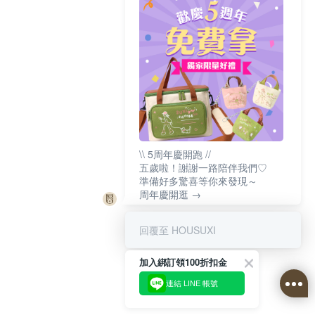
\\ 5周年慶開跑 //
五歲啦！謝謝一路陪伴我們♡
準備好多驚喜等你來發現～
周年慶開逛 →
回覆至 HOUSUXI
加入綁訂領100折扣金
連結 LINE 帳號