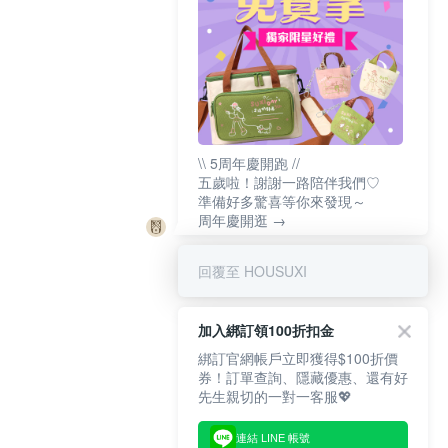
\\ 5周年慶開跑 //
五歲啦！謝謝一路陪伴我們♡
準備好多驚喜等你來發現～
周年慶開逛 →
回覆至 HOUSUXI
加入綁訂領100折扣金
綁訂官網帳戶立即獲得$100折價
券！訂單查詢、隱藏優惠、還有好
先生親切的一對一客服💖
連結 LINE 帳號