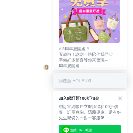
\\ 5周年慶開跑 //
五歲啦！謝謝一路陪伴我們♡
準備好多驚喜等你來發現～
周年慶開逛 →
回覆至 HOUSUXI
加入綁訂領100折扣金
綁訂官網帳戶立即獲得$100折價
券！訂單查詢、隱藏優惠、還有好
先生親切的一對一客服💖
連結 LINE 帳號