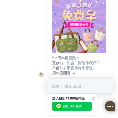
\\ 5周年慶開跑 //
五歲啦！謝謝一路陪伴我們♡
準備好多驚喜等你來發現～
周年慶開逛 →
回覆至 HOUSUXI
加入綁訂領100折扣金
連結 LINE 帳號