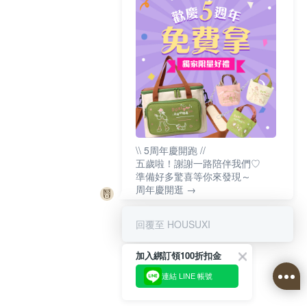
\\ 5周年慶開跑 //
五歲啦！謝謝一路陪伴我們♡
準備好多驚喜等你來發現～
周年慶開逛 →
回覆至 HOUSUXI
加入綁訂領100折扣金
連結 LINE 帳號