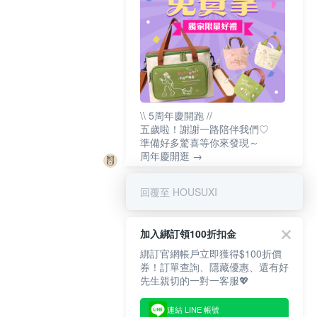
\\ 5周年慶開跑 //
五歲啦！謝謝一路陪伴我們♡
準備好多驚喜等你來發現～
周年慶開逛 →
回覆至 HOUSUXI
加入綁訂領100折扣金
綁訂官網帳戶立即獲得$100折價
券！訂單查詢、隱藏優惠、還有好
先生親切的一對一客服💖
連結 LINE 帳號