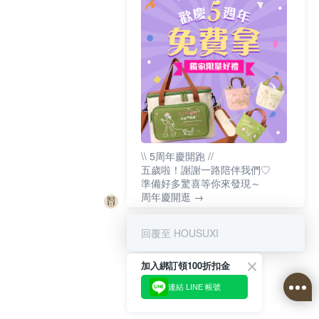
\\ 5周年慶開跑 //
五歲啦！謝謝一路陪伴我們♡
準備好多驚喜等你來發現～
周年慶開逛 →
回覆至 HOUSUXI
加入綁訂領100折扣金
連結 LINE 帳號