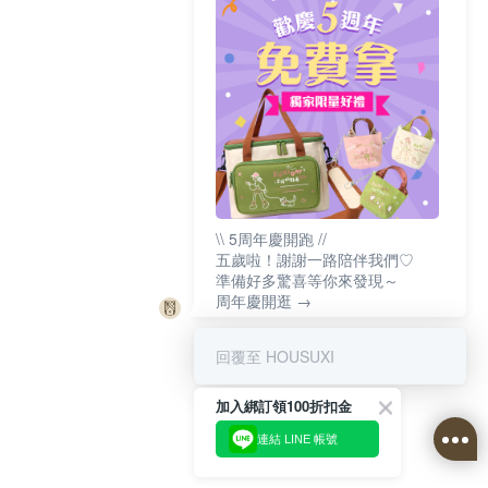
\\ 5周年慶開跑 //
五歲啦！謝謝一路陪伴我們♡
準備好多驚喜等你來發現～
周年慶開逛 →
回覆至 HOUSUXI
加入綁訂領100折扣金
連結 LINE 帳號