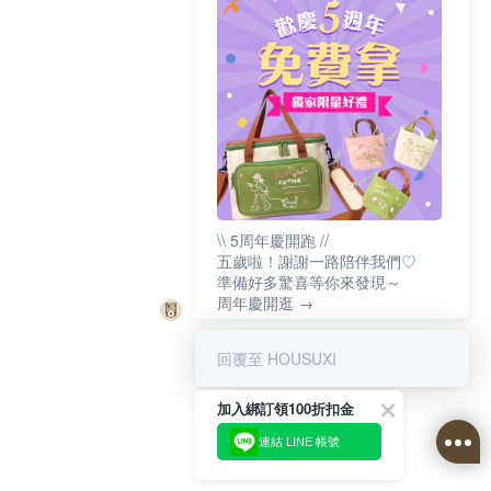
\\ 5周年慶開跑 //
五歲啦！謝謝一路陪伴我們♡
準備好多驚喜等你來發現～
周年慶開逛 →
回覆至 HOUSUXI
加入綁訂領100折扣金
連結 LINE 帳號