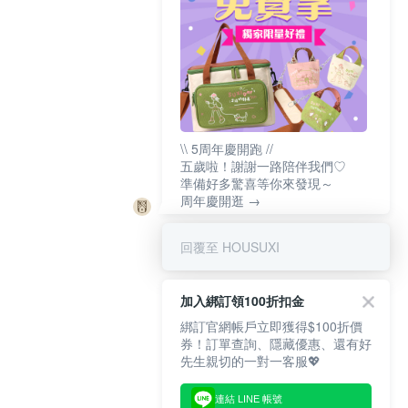
\\ 5周年慶開跑 //
五歲啦！謝謝一路陪伴我們♡
準備好多驚喜等你來發現～
周年慶開逛 →
回覆至 HOUSUXI
加入綁訂領100折扣金
綁訂官網帳戶立即獲得$100折價
券！訂單查詢、隱藏優惠、還有好
先生親切的一對一客服💖
連結 LINE 帳號