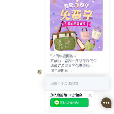
\\ 5周年慶開跑 //
五歲啦！謝謝一路陪伴我們♡
準備好多驚喜等你來發現～
周年慶開逛 →
回覆至 HOUSUXI
加入綁訂領100折扣金
連結 LINE 帳號