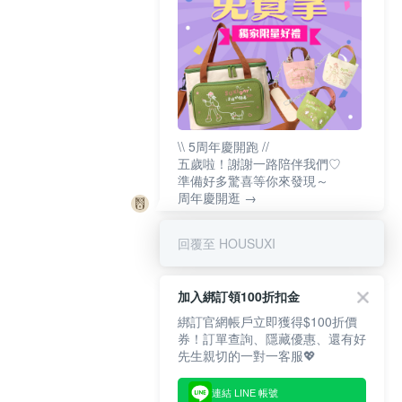
\\ 5周年慶開跑 //
五歲啦！謝謝一路陪伴我們♡
準備好多驚喜等你來發現～
周年慶開逛 →
回覆至 HOUSUXI
加入綁訂領100折扣金
綁訂官網帳戶立即獲得$100折價
券！訂單查詢、隱藏優惠、還有好
先生親切的一對一客服💖
連結 LINE 帳號