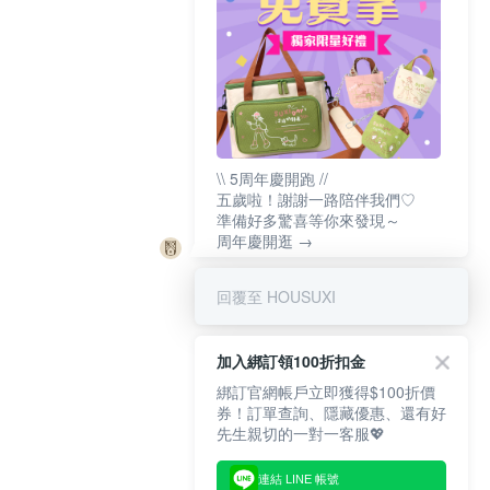
\\ 5周年慶開跑 //
五歲啦！謝謝一路陪伴我們♡
準備好多驚喜等你來發現～
周年慶開逛 →
回覆至 HOUSUXI
加入綁訂領100折扣金
綁訂官網帳戶立即獲得$100折價
券！訂單查詢、隱藏優惠、還有好
先生親切的一對一客服💖
連結 LINE 帳號