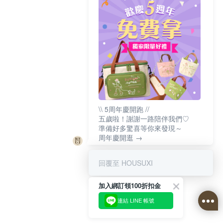
\\ 5周年慶開跑 //
五歲啦！謝謝一路陪伴我們♡
準備好多驚喜等你來發現～
周年慶開逛 →
回覆至 HOUSUXI
加入綁訂領100折扣金
連結 LINE 帳號