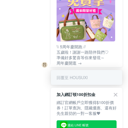
\\ 5周年慶開跑 //
五歲啦！謝謝一路陪伴我們♡
準備好多驚喜等你來發現～
周年慶開逛 →
回覆至 HOUSUXI
加入綁訂領100折扣金
綁訂官網帳戶立即獲得$100折價
券！訂單查詢、隱藏優惠、還有好
先生親切的一對一客服💖
連結 LINE 帳號