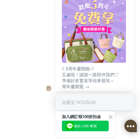
\\ 5周年慶開跑 //
五歲啦！謝謝一路陪伴我們♡
準備好多驚喜等你來發現～
周年慶開逛 →
回覆至 HOUSUXI
加入綁訂領100折扣金
連結 LINE 帳號