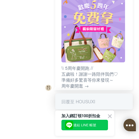
\\ 5周年慶開跑 //
五歲啦！謝謝一路陪伴我們♡
準備好多驚喜等你來發現～
周年慶開逛 →
回覆至 HOUSUXI
加入綁訂領100折扣金
連結 LINE 帳號